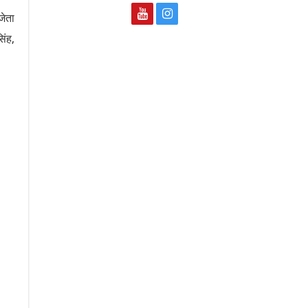
जेता
िंह,