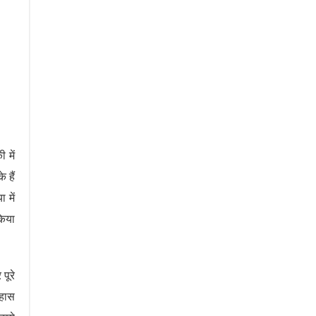
 में
 हैं
 में
किया
पूरे
िहास