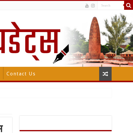
Contact Us
म