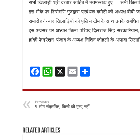
सभी खिलाड़ी श्री दरबार साहिब में नतमस्तक हुए । सभी खिलाड़
इस मौके पर शिरोमणि गुरुद्वारा प्रबंधक कमेटी की अध्यक्ष बी
समारोह के बाद खिलाड़ियों को पुलिस टीम के साथ उनके संबंधित
इस अवसर पर अध्यक्ष जिला परिषद दिलराज सिंह सरकारियान, ए
हॉकी फेडरेशन पंजाब के अध्यक्ष नितिन कोहली के अलावा खिलाड़ि
F
W
X
E
S
ac
h
m
h
e
at
ai
ar
b
sA
l
e
Previous
9 लोग संक्रमित, किसी की मृत्यु नहीं
o
p
o
p
k
Related Articles