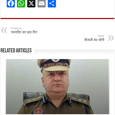
F
W
X
E
S
ac
h
m
h
e
at
ai
ar
b
sA
l
e
Previous
नवरात्रि का छठा दिन
o
p
Next
बिजली बंद रहेगी
o
p
k
Related Articles