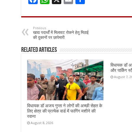
ac
h
m
h
e
at
ai
ar
b
sA
l
e
Previous
खाद्य पदार्थों में मिलावट रोकने हेतु मिठाई
o
p
की दुकानों पर छापेमारी
o
p
Related Articles
k
विधायक डॉ अज
और पार्किंग स्ट
August 7, 2
विधायक डॉ अजय गुप्ता ने लोगों की अच्छी सेहत के
लिए क्षेत्र की प्रत्येक वार्ड में फागिंग मशीने की
रवाना
August 8, 2026