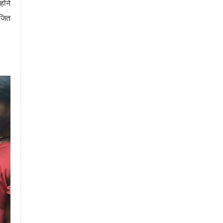
ोंने
ोजित