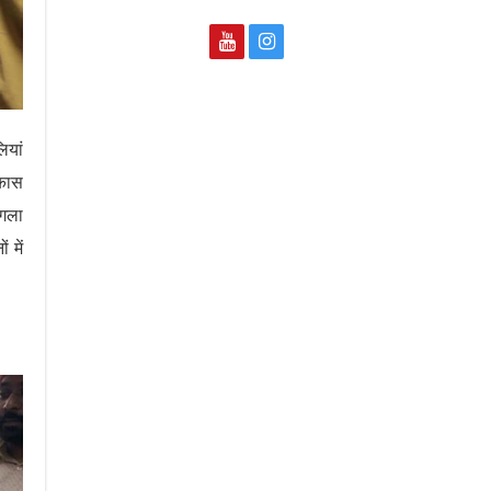
ियां
िकास
ंगला
 में