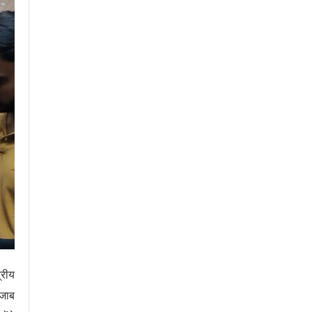
्रीय
ंजाब