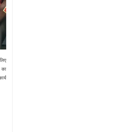
 लिए
ी का
ार्य