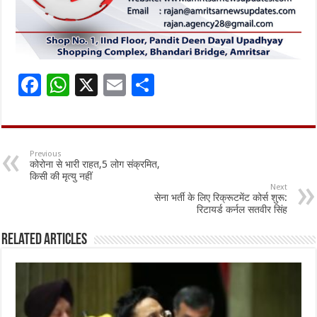
F
W
X
E
S
ac
h
m
h
e
at
ai
ar
b
sA
l
e
Previous
कोरोना से भारी राहत,5 लोग संक्रमित,
o
p
किसी की मृत्यु नहीं
Next
o
p
सेना भर्ती के लिए रिक्रूटमेंट कोर्स शुरू:
रिटायर्ड कर्नल सतवीर सिंह
k
Related Articles