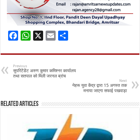
F
W
X
E
S
ac
h
m
h
e
at
ai
ar
b
sA
l
e
Previous
सुपरिटेंडेंट अरुण कुमार कमिश्नर कार्यालय
o
p
तथा सतपाल को मिली जरनल ब्रांच
Next
o
p
नेहरू युवा केंद्र द्वारा 15 अगस्त तक
मनाया जाएगा सफाई पखवाड़ा
k
Related Articles