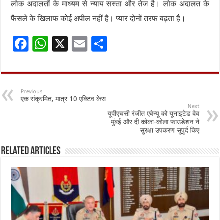
लोक अदालतों के माध्यम से न्याय सस्ता और तेज है। लोक अदालत के
फैसले के खिलाफ कोई अपील नहीं है। प्यार दोनों तरफ बढ़ता है।
F
W
X
E
S
ac
h
m
h
e
at
ai
ar
b
sA
l
e
Previous
एक संक्रमित, मात्र 10 एक्टिव केस
o
p
Next
यूपीएचसी रंजीत एवेन्यू को यूनाइटेड वेव
o
p
मुंबई और दी कोका-कोला फाउंडेशन ने
सुरक्षा उपकरण सुपुर्द किए
k
Related Articles