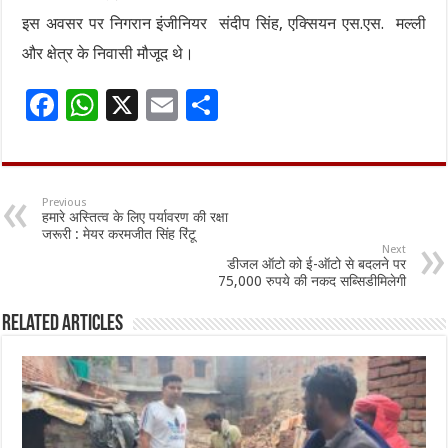
इस अवसर पर निगरान इंजीनियर संदीप सिंह, एक्सियन एस.एस. मल्ली
और क्षेत्र के निवासी मौजूद थे।
F
W
X
E
S
ac
h
m
h
e
at
ai
ar
b
sA
l
e
Previous
हमारे अस्तित्व के लिए पर्यावरण की रक्षा
o
p
जरूरी : मेयर करमजीत सिंह रिंटू
Next
o
p
डीजल ऑटो को ई-ऑटो से बदलने पर
75,000 रुपये की नकद सब्सिडीमिलेगी
k
Related Articles