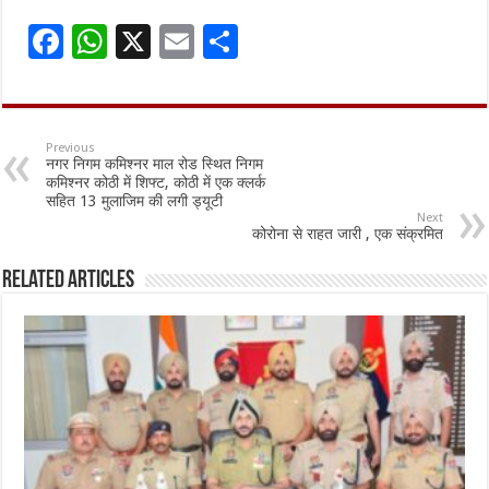
F
W
X
E
S
ac
h
m
h
e
at
ai
ar
b
sA
l
e
Previous
नगर निगम कमिश्नर माल रोड स्थित निगम
o
p
कमिश्नर कोठी में शिफ्ट, कोठी में एक क्लर्क
सहित 13 मुलाजिम की लगी ड्यूटी
o
p
Next
कोरोना से राहत जारी , एक संक्रमित
k
Related Articles