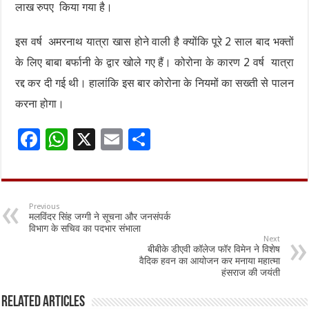
लाख रुपए किया गया है।
इस वर्ष अमरनाथ यात्रा खास होने वाली है क्योंकि पूरे 2 साल बाद भक्तों
के लिए बाबा बर्फानी के द्वार खोले गए हैं। कोरोना के कारण 2 वर्ष यात्रा
रद्द कर दी गई थी। हालांकि इस बार कोरोना के नियमों का सख्ती से पालन
करना होगा।
F
W
X
E
S
ac
h
m
h
e
at
ai
ar
b
sA
l
e
Previous
मलविंदर सिंह जग्गी ने सूचना और जनसंपर्क
o
p
विभाग के सचिव का पदभार संभाला
Next
o
p
बीबीके डीएवी कॉलेज फॉर विमेन ने विशेष
वैदिक हवन का आयोजन कर मनाया महात्मा
k
हंसराज की जयंती
Related Articles