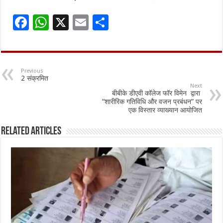
F
W
X
E
S
ac
h
m
h
e
at
ai
ar
b
sA
l
e
Previous
2 संक्रमित
o
p
Next
बीबीके डीएवी कॉलेज फॉर विमेन द्वारा
o
p
“शारीरिक गतिविधि और वजन प्रबंधन” पर
एक विस्तार व्याख्यान आयोजित
k
Related Articles