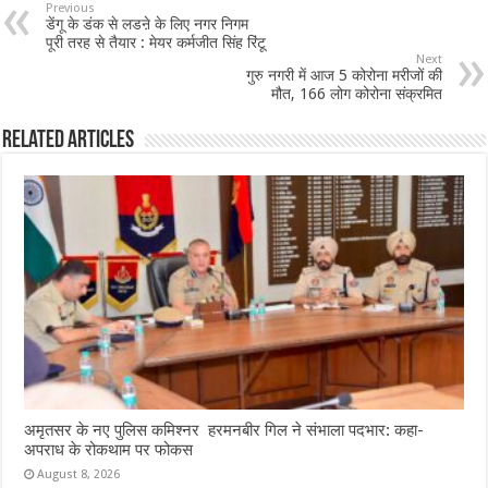
b
sA
l
e
Previous
डेंगू के डंक से लडऩे के लिए नगर निगम
o
p
पूरी तरह से तैयार : मेयर कर्मजीत सिंह रिंटू
Next
o
p
गुरु नगरी में आज 5 कोरोना मरीजों की
मौत, 166 लोग कोरोना संक्रमित
k
Related Articles
अमृतसर के नए पुलिस कमिश्नर हरमनबीर गिल ने संभाला पदभार: कहा-
अपराध के रोकथाम पर फोकस
August 8, 2026