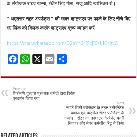
के संयोजक राघव खन्ना, रंधीर सिंह गोरा, राजू आदि उपस्थित थे।
” अमृतसर न्यूज अपडेट्स ” की खबर व्हाट्सएप पर पढ़ने के लिए नीचे दिए
गए लिंक को क्लिक करके व्हाट्सएप ग्रुप ज्वाइन करें
https://chat.whatsapp.com/D2aYY6rRIcJI0zIJlCcgvG
F
W
X
E
S
ac
h
m
h
e
at
ai
ar
b
sA
l
e
Previous
शिरोमणि गुरद्वारा प्रबंधक कमेटी द्वारा विरोध
o
p
प्रदर्शन किया गया
Next
o
p
स्मार्ट सिटी प्रोजेक्ट के तहत इंटीग्रेटेड
कमांड एंड कंट्रोल सेंटर प्रोजेक्ट के
k
कमांड सेंटर का उद्घाटन कैबिनेट मंत्री
निज्जर और मेयर कर्मजीत रिंटू ने किया
Related Articles