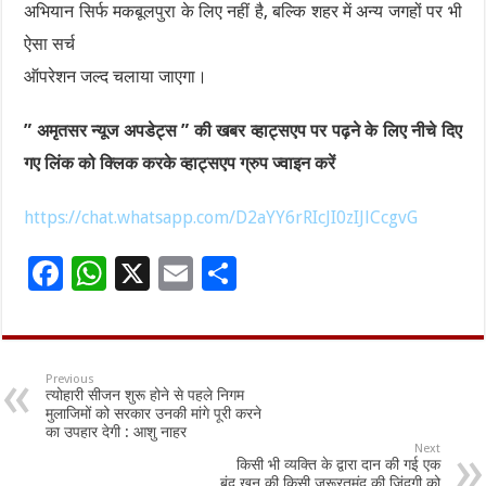
अभियान सिर्फ मकबूलपुरा के लिए नहीं है, बल्कि शहर में अन्य जगहों पर भी
ऐसा सर्च
ऑपरेशन जल्द चलाया जाएगा।
” अमृतसर न्यूज अपडेट्स ” की खबर व्हाट्सएप पर पढ़ने के लिए नीचे दिए
गए लिंक को क्लिक करके व्हाट्सएप ग्रुप ज्वाइन करें
https://chat.whatsapp.com/D2aYY6rRIcJI0zIJlCcgvG
F
W
X
E
S
ac
h
m
h
e
at
ai
ar
b
sA
l
e
Previous
त्योहारी सीजन शुरू होने से पहले निगम
o
p
मुलाजिमों को सरकार उनकी मांगे पूरी करने
का उपहार देगी : आशु नाहर
o
p
Next
किसी भी व्यक्ति के द्वारा दान की गई एक
k
बूंद खून की किसी जरूरतमंद की जिंदगी को