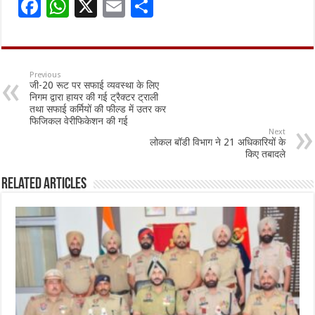
F
W
X
E
S
ac
h
m
h
e
at
ai
ar
b
sA
l
e
Previous
जी-20 रूट पर सफाई व्यवस्था के लिए
o
p
निगम द्वारा हायर की गई ट्रैक्टर ट्राली
तथा सफाई कर्मियों की फील्ड में उतर कर
o
p
फिजिकल वेरीफिकेशन की गई
Next
k
लोकल बॉडी विभाग ने 21 अधिकारियों के
किए तबादले
Related Articles