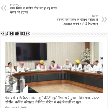
b
sA
l
e
Previous
नगर निगम ने मजीठा रोड पर हो रहे पक्के
o
p
कब्जे को हटाया
Next
o
p
दशहरा कार्यक्रम के दौरान महिला से
छेड़छाड़ करने वाले 3 गिरफ्तार
k
Related Articles
पंजाब में 3 डिजिटल ओपन यूनिवर्सिटी खुलेगी:फीस रेगुलेशन बिल पास, आउट
सोर्सेस कर्मियों कोराहत; कैबिनेट मीटिंग में कई फैसलों पर मुहर
August 5, 2026