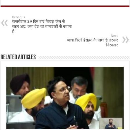
e
at
ai
ar
b
sA
l
e
Previous
केजरीवाल 39 दिन बाद तिहाड़ जेल से
o
p
बाहर आए: कहा देश को तानाशाही से बचाना
है
o
p
Next
आधा किलो हेरोइन के साथ दो तस्कर
k
गिरफ्तार
Related Articles