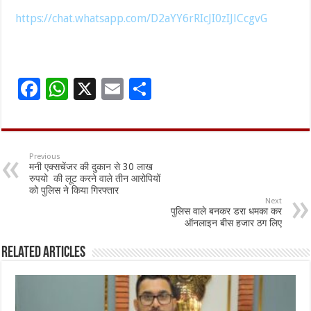
https://chat.whatsapp.com/D2aYY6rRIcJI0zIJlCcgvG
F
W
X
E
S
ac
h
m
h
e
at
ai
ar
b
sA
l
e
Previous
मनी एक्सचेंजर की दुकान से 30 लाख
o
p
रुपयो की लूट करने वाले तीन आरोपियों
को पुलिस ने किया गिरफ्तार
o
p
Next
पुलिस वाले बनकर डरा धमका कर
k
ऑनलाइन बीस हजार ठग लिए
Related Articles