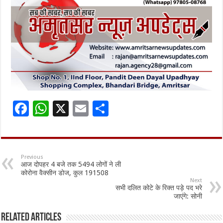
F
W
X
E
S
ac
h
m
h
e
at
ai
ar
b
sA
l
e
Previous
आज दोपहर 4 बजे तक 5494 लोगों ने ली
o
p
कोरोना वैक्सीन डोज, कुल 191508
Next
o
p
सभी दलित कोटे के रिक्त पड़े पद भरे
जाएंगे: सोनी
k
Related Articles