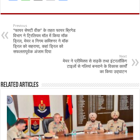
ac
h
m
h
e
at
ai
ar
b
sA
l
e
Previous
“फायर सेफ्टी वीक” के तहत फायर ब्रिगेड
o
p
विभाग ने ट्रिलियम मॉल में किया मॉक
ड्रिल, मेयर व निगम कमिश्नर ने मॉक
o
p
ड्रिल को सहराया, कहां ड्रिल को
सफलतापूर्वक अंजाम दिया
k
Next
मेयर ने प्रीमिक्स से सड़कें तथा इंटरलॉकिंग
टाइलों से गलियां बनवाने के विकास कार्यों
का किया उद्घाटन
Related Articles