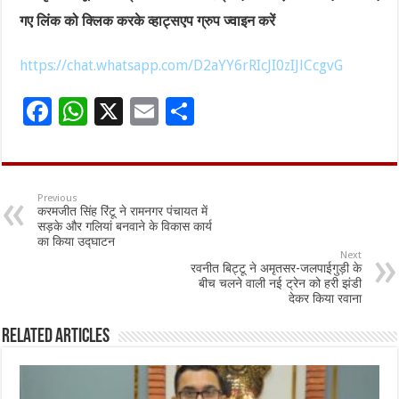
गए लिंक को क्लिक करके व्हाट्सएप ग्रुप ज्वाइन करें
https://chat.whatsapp.com/D2aYY6rRIcJI0zIJlCcgvG
F
W
X
E
S
ac
h
m
h
e
at
ai
ar
b
sA
l
e
Previous
करमजीत सिंह रिंटू ने रामनगर पंचायत में
o
p
सड़के और गलियां बनवाने के विकास कार्य
का किया उद्घाटन
o
p
Next
रवनीत बिट्टू ने अमृतसर-जलपाईगुड़ी के
k
बीच चलने वाली नई ट्रेन को हरी झंडी
देकर किया रवाना
Related Articles