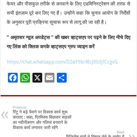
फेयर और पीसफुल तरीके से करवाने के लिए एडमिनिस्ट्रेशन की तरफ से
सभी इंतज़ाम पूरे कर लिए गए हैं। उन्होंने कहा कि चुनाव आयोग के निर्देशों
के अनुसार पूरी प्रक्रिया सुचारू रूप से लागू की जा रही है।
” अमृतसर न्यूज अपडेट्स ” की खबर व्हाट्सएप पर पढ़ने के लिए नीचे दिए
गए लिंक को क्लिक करके व्हाट्सएप ग्रुप ज्वाइन करें
https://chat.whatsapp.com/D2aYY6rRIcJI0zIJlCcgvG
F
W
X
E
S
ac
h
m
h
e
at
ai
ar
b
sA
l
e
Previous
रिंटू ने बड़े पैमाने पर विकास कार्य शुरू
o
p
करवाए : कहा, प्रिमिक्स बिछाकर सड़कों
का नवीनीकरण और गलियां बनवाने के
o
p
विकास कार्य लगातार जारी रहेंगे
Next
k
विजिलेंस ब्यूरो ने रिश्वत लेने के आरोप में