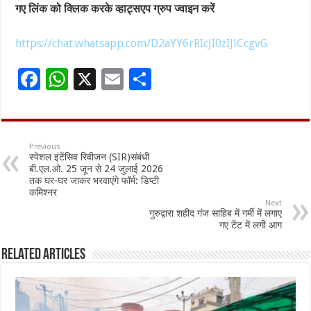
गए लिंक को क्लिक करके व्हाट्सएप ग्रुप ज्वाइन करें
https://chat.whatsapp.com/D2aYY6rRIcJI0zIJlCcgvG
F
W
X
E
S
ac
h
m
h
e
at
ai
ar
b
sA
l
e
Previous
स्पेशल इंटेंसिव रिवीजन (SIR)संबंधी
o
p
बी.एल.ओ. 25 जून से 24 जुलाई 2026
तक घर-घर जाकर भरवाएंगे फॉर्म: डिप्टी
o
p
कमिश्नर
Next
k
गुरुद्वारा शहीद गंज साहिब में गर्मी में लगाए
गए टेंट में लगी आग
Related Articles