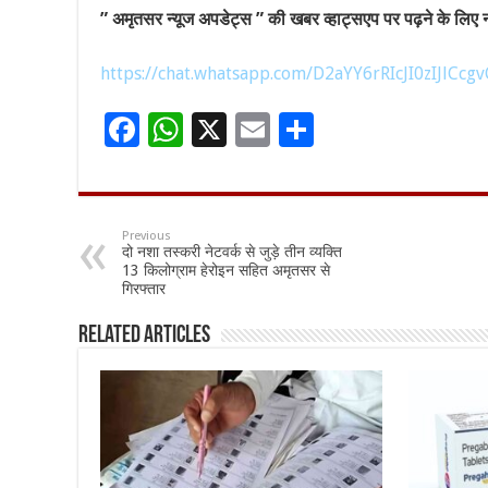
” अमृतसर न्यूज अपडेट्स ” की खबर व्हाट्सएप पर पढ़ने के लिए नी
https://chat.whatsapp.com/D2aYY6rRIcJI0zIJlCcgv
F
W
X
E
S
ac
h
m
h
e
at
ai
ar
b
sA
l
e
Previous
दो नशा तस्करी नेटवर्क से जुड़े तीन व्यक्ति
o
p
13 किलोग्राम हेरोइन सहित अमृतसर से
गिरफ्तार
o
p
k
Related Articles