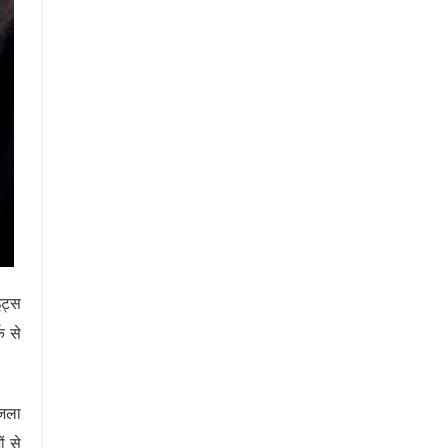
इट्स
क से
 जला
ं से