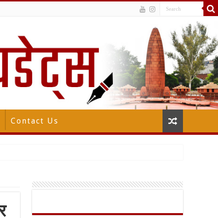
Contact Us
र