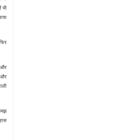
ं भी
लाया
 फिर
ब और
ं और
वाली
 समझ
िहास