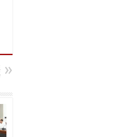
t
ट
ा