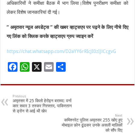
अधिकारियों ने समीक्षा बैठक में भाग लिया।विशेष पुनरीक्षण समीक्षा को
लेकर विशेष जानकारियां दी गई।
” अमृतसर न्यूज अपडेट्स ” की खबर व्हाट्सएप पर पढ़ने के लिए नीचे दिए
गए लिंक को क्लिक करके व्हाट्सएप ग्रुप ज्वाइन करें
https://chat.whatsapp.com/D2aYY6rRIcJI0zIJlCcgvG
F
W
X
E
S
ac
h
m
h
e
at
ai
ar
b
sA
l
e
Previous
अमृतसर में 25 किलो हेरोइन बरामद: वर्ना
o
p
कार सवार 3 तस्कर गिरफ्तार, पाकिस्तान
से ड्रोन से आई थी खेप
o
p
Next
कमिश्नरेट पुलिस अमृतसर 255 खोए हुए
k
मोबाइल फ़ोन ढूंढकर उनके असली मालिकों
को सौंप दिए