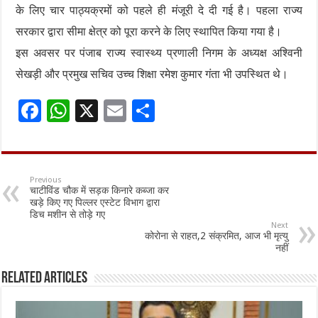
के लिए चार पाठ्यक्रमों को पहले ही मंजूरी दे दी गई है। पहला राज्य
सरकार द्वारा सीमा क्षेत्र को पूरा करने के लिए स्थापित किया गया है।
इस अवसर पर पंजाब राज्य स्वास्थ्य प्रणाली निगम के अध्यक्ष अश्विनी
सेखड़ी और प्रमुख सचिव उच्च शिक्षा रमेश कुमार गंता भी उपस्थित थे।
F
W
X
E
S
ac
h
m
h
e
at
ai
ar
b
sA
l
e
Previous
चाटीविंड चौक में सड़क किनारे कब्जा कर
o
p
खड़े किए गए पिल्लर एस्टेट विभाग द्वारा
डिच मशीन से तोड़े गए
o
p
Next
कोरोना से राहत,2 संक्रमित, आज भी मृत्यु
k
नहीं
Related Articles