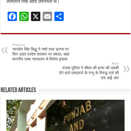
लवप्रीत सिंह आदि उपस्थित थे।
F
W
X
E
S
ac
h
m
h
e
at
ai
ar
b
sA
l
e
Previous
नवजोत सिंह सिद्धू ने नशो तथा ड्रग्स पर
o
p
फिर उठाएं प्रदेश सरकार पर सवाल, कहां
माननीय उच्च न्यायालय से मिलेगा इंसाफ
o
p
Next
पंजाब पुलिस ने सीएम की हत्या की धमकी
k
देने वाले एसएफजे के पन्नू के विरुद्ध दर्ज की
एफ आई आर
Related Articles