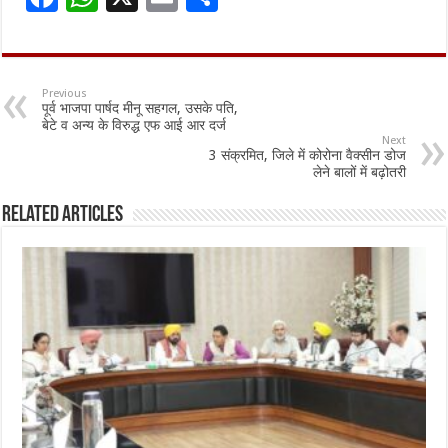
ac
h
m
h
e
at
ai
ar
b
sA
l
e
Previous
पूर्व भाजपा पार्षद मीनू सहगल, उसके पति,
o
p
बेटे व अन्य के विरुद्ध एफ आई आर दर्ज
Next
o
p
3 संक्रमित, जिले में कोरोना वैक्सीन डोज
लेने बालों में बढ़ोतरी
k
Related Articles