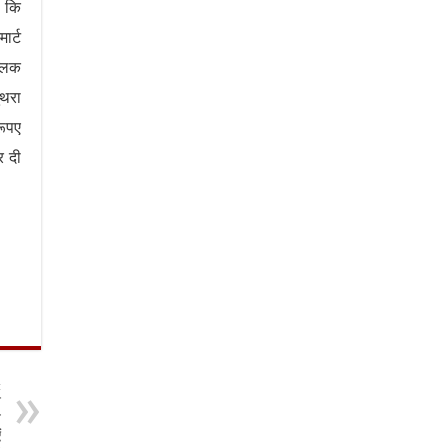
ा कि
ार्ट
्लिक
ुथरा
रूपए
र दी
t
न
े
ं