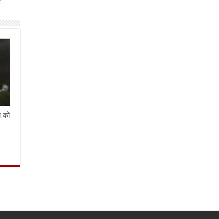
ी
े को