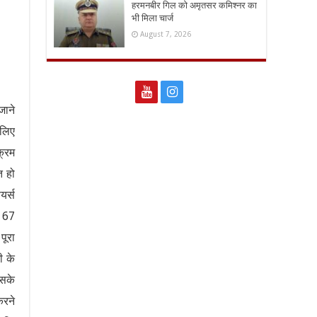
हरमनबीर गिल को अमृतसर कमिश्नर का
भी मिला चार्ज
August 7, 2026
जाने
 लिए
क्रम
त हो
यर्स
ल 67
पूरा
ी के
िसके
करने