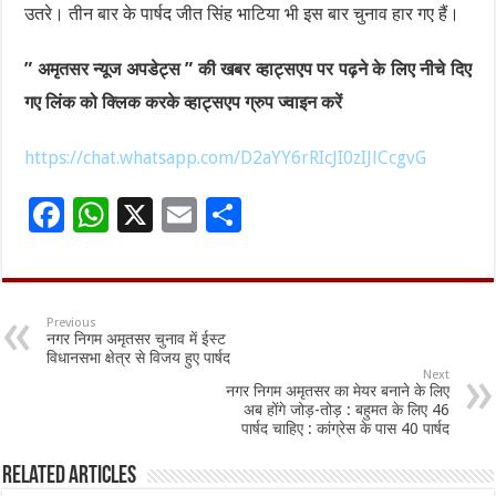
उतरे। तीन बार के पार्षद जीत सिंह भाटिया भी इस बार चुनाव हार गए हैं।
” अमृतसर न्यूज अपडेट्स ” की खबर व्हाट्सएप पर पढ़ने के लिए नीचे दिए
गए लिंक को क्लिक करके व्हाट्सएप ग्रुप ज्वाइन करें
https://chat.whatsapp.com/D2aYY6rRIcJI0zIJlCcgvG
F
W
X
E
S
ac
h
m
h
e
at
ai
ar
b
sA
l
e
Previous
नगर निगम अमृतसर चुनाव में ईस्ट
o
p
विधानसभा क्षेत्र से विजय हुए पार्षद
Next
o
p
नगर निगम अमृतसर का मेयर बनाने के लिए
अब होंगे जोड़-तोड़ : बहुमत के लिए 46
k
पार्षद चाहिए : कांग्रेस के पास 40 पार्षद
Related Articles