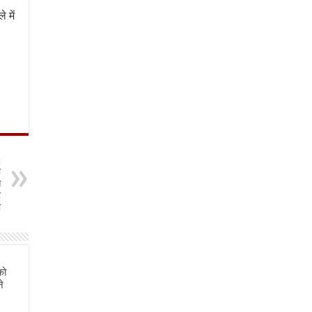
 में
t
ा
े
र
ी
को
े