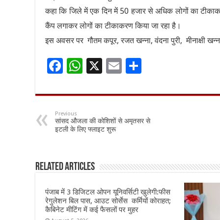
कहा कि जिले में एक दिन में 50 हजार से अधिक लोगों का टीका
कैंप लगाकर लोगों का टीकाकरण किया जा रहा है।
इस अवसर पर गौतम कपूर, रजत खन्ना, वंदना पुरी, मीनाक्षी खन्
F
W
X
E
S
ac
h
m
h
e
at
ai
ar
b
sA
l
e
Previous
सांसद औजला की कोशिशों से अमृतसर से
o
p
इटली के लिए फ्लाइट शुरू
o
p
k
Related Articles
पंजाब में 3 डिजिटल ओपन यूनिवर्सिटी खुलेगी:फीस
रेगुलेशन बिल पास, आउट सोर्सेस कर्मियों कोराहत;
कैबिनेट मीटिंग में कई फैसलों पर मुहर