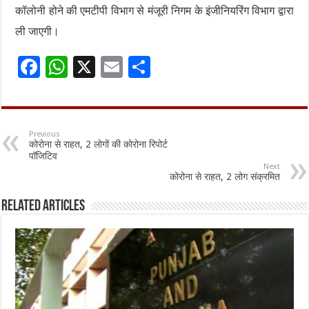
कॉलोनी होने की एमटीपी विभाग से मंजूरी निगम के इंजीनियरिंग विभाग द्वारा
ली जाएगी।
F
W
X
E
S
ac
h
m
h
e
at
ai
ar
b
sA
l
e
Previous
कोरोना से राहत, 2 लोगों की कोरोना रिपोर्ट
o
p
पॉजिटिव
Next
o
p
कोरोना से राहत, 2 लोग संक्रमित
k
Related Articles