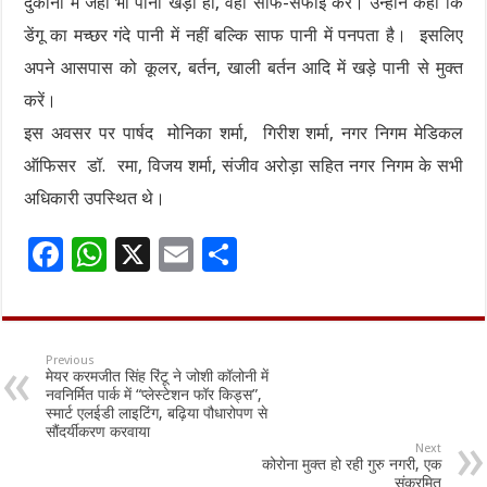
दुकानों में जहां भी पानी खड़ा हो, वहां साफ-सफाई करें। उन्होंने कहा कि
डेंगू का मच्छर गंदे पानी में नहीं बल्कि साफ पानी में पनपता है। इसलिए
अपने आसपास को कूलर, बर्तन, खाली बर्तन आदि में खड़े पानी से मुक्त
करें।
इस अवसर पर पार्षद मोनिका शर्मा, गिरीश शर्मा, नगर निगम मेडिकल
ऑफिसर डॉ. रमा, विजय शर्मा, संजीव अरोड़ा सहित नगर निगम के सभी
अधिकारी उपस्थित थे।
F
W
X
E
S
ac
h
m
h
e
at
ai
ar
b
sA
l
e
Previous
मेयर करमजीत सिंह रिंटू ने जोशी कॉलोनी में
o
p
नवनिर्मित पार्क में “प्लेस्टेशन फॉर किड्स”,
स्मार्ट एलईडी लाइटिंग, बढ़िया पौधारोपण से
o
p
सौंदर्यीकरण करवाया
Next
k
कोरोना मुक्त हो रही गुरु नगरी, एक
संक्रमित