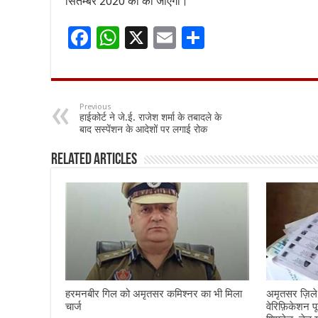
सितम्बर 2020 को की जाएगी।
F
W
X
E
S
ac
h
m
h
e
at
ai
ar
b
sA
l
e
Previous
हाईकोर्ट ने जे.ई. राजेश शर्मा के तबादले के
o
p
बाद सस्पेंशन के आदेशों पर लगाई रोक
o
p
Related Articles
k
हरमनबीर गिल को अमृतसर कमिश्नर का भी मिला
अमृतसर ज़िले
चार्ज
वेरिफ़िकेशन प