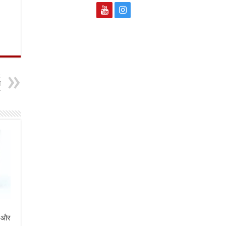
t
ध
त
ी और