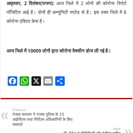
अमृतसर, 2 दिसंबर(राजन):
आज जिले में 2 लोगों की कोरोना रिपोर्ट
पॉजिटिव आई है। दोनों ही कम्युनिटी स्प्रेड से है। इस वक्त जिले में 8
कोरोना एक्टिव केस है।
आज जिले में 10009 लोगों द्वारा कोरोना वैक्सीन डोज ली गई है।
F
W
X
E
S
ac
h
m
h
e
at
ai
ar
b
sA
l
e
Previous
पंजाब सरकार ने पंजाब पुलिस के 35
o
p
आईपीएस तथा पीपीएस अधिकारियों के किए
तबादले
o
p
Next