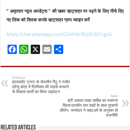
” अमृतसर न्यूज अपडेट्स ” की खबर व्हाट्सएप पर पढ़ने के लिए नीचे दिए
गए लिंक को क्लिक करके व्हाट्सएप ग्रुप ज्वाइन करें
https://chat.whatsapp.com/D2aYY6rRIcJI0zIJlCcgvG
F
W
X
E
S
ac
h
m
h
e
at
ai
ar
b
sA
l
e
Previous
इंप्रूवमेंट ट्रस्ट के चेयरमैन रिंटू ने रंजीत
o
p
एवेन्यू क्षेत्र में प्रिमिक्स की सड़के बनवाने
के विकास कार्यों का किया उद्घाटन
o
p
Next
श्री अकाल तख्त साहिब का स्थापना
k
दिवस:प्राचीन तार वाद्यों के साथ गुरबानी
कीर्तन, जत्थेदार ने कहा;धर्म के अनुसार हो
राजनीति
Related Articles