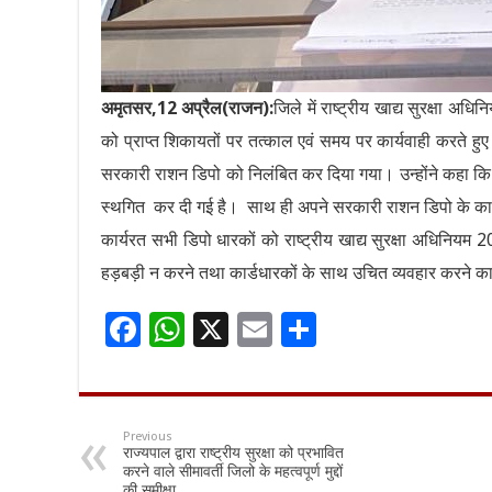
अमृतसर,12 अप्रैल(राजन):
जिले में राष्ट्रीय खाद्य सुरक्षा अधि
को प्राप्त शिकायतों पर तत्काल एवं समय पर कार्यवाही करते ह
सरकारी राशन डिपो को निलंबित कर दिया गया। उन्होंने कहा क
स्थगित कर दी गई है। साथ ही अपने सरकारी राशन डिपो के कार्य मे
कार्यरत सभी डिपो धारकों को राष्ट्रीय खाद्य सुरक्षा अधिनियम 
हड़बड़ी न करने तथा कार्डधारकों के साथ उचित व्यवहार करने का 
F
W
X
E
S
ac
h
m
h
e
at
ai
ar
b
sA
l
e
Previous
राज्यपाल द्वारा राष्ट्रीय सुरक्षा को प्रभावित
o
p
करने वाले सीमावर्ती जिलो के महत्वपूर्ण मुद्दों
की समीक्षा