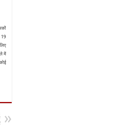
रकों
ल 19
 लिए
 में
 कोई
t
ो
ए
ी