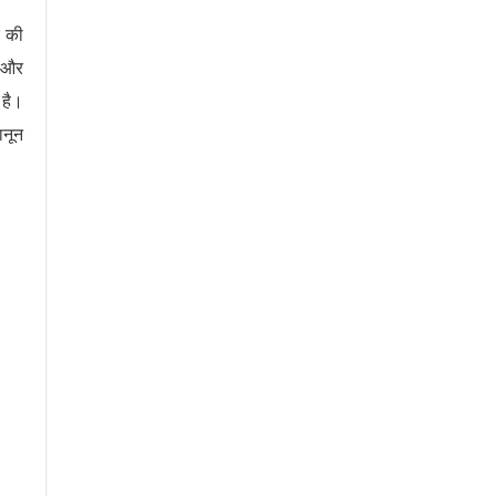
र की
ै और
है।
ानून