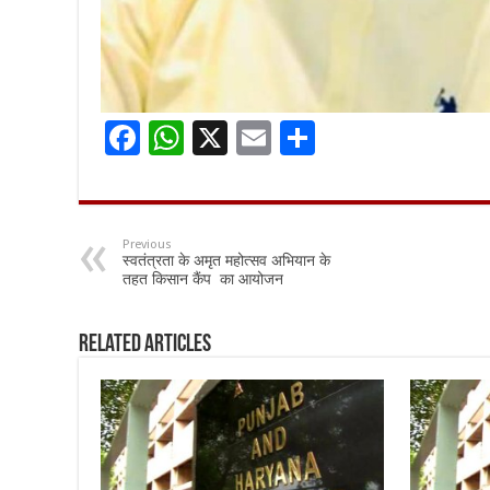
F
W
X
E
S
ac
h
m
h
e
at
ai
ar
b
sA
l
e
Previous
स्वतंत्रता के अमृत महोत्सव अभियान के
o
p
तहत किसान कैंप का आयोजन
o
p
k
Related Articles