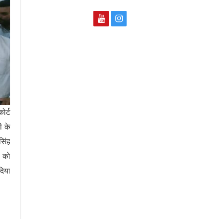
ोर्ट
ी के
सिंह
ो को
दिया