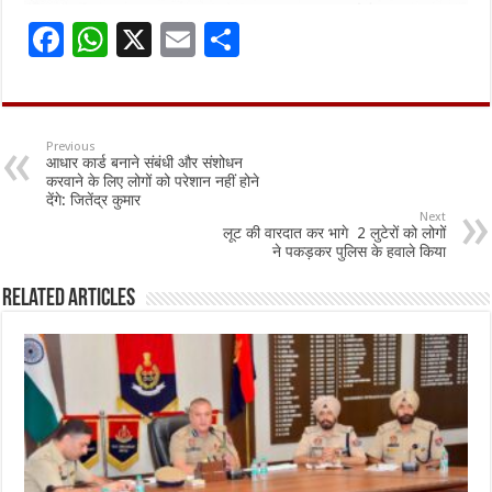
F
W
X
E
S
ac
h
m
h
e
at
ai
ar
b
sA
l
e
Previous
आधार कार्ड बनाने संबंधी और संशोधन
o
p
करवाने के लिए लोगों को परेशान नहीं होने
देंगे: जितेंद्र कुमार
o
p
Next
लूट की वारदात कर भागे 2 लुटेरों को लोगों
k
ने पकड़कर पुलिस के हवाले किया
Related Articles