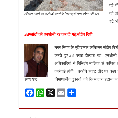
गई थी
को तो
बिल्डिंग हटाने की कार्रवाई करने के लिए पहुंची नगर निगम की टीम
स्टे 
33प्लॉटों की एनओसी रद्द कर दी गई:संदीप रिशी
नगर निगम के एडिशनल कमिश्नर संदीप रिशी
करते हुए 33 प्लाट होल्डरो को एनओसी 
अधिकारियों ने बिल्डिंग मालिक से कथि
कार्रवाई होगी। उन्होंने स्पष्ट तौर पर 
निर्माणाधीन दुकानो को निगम द्वारा हटाया 
संदीप रिशी
F
W
X
E
S
ac
h
m
h
e
at
ai
ar