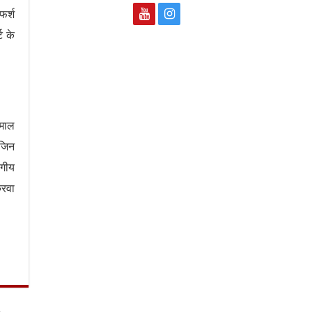
फर्श
ट के
ेमाल
 जिन
ागीय
करवा