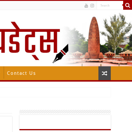
न
Contact Us