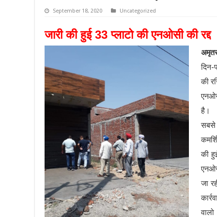
September 18, 2020
Uncategorized
जारी की हुई 33 प्लाटो की एनओसी की रद्द
अमृत
दिन-प
की रज
एनओसी
है।
सबसे 
कमर्श
की ह
एनओसी
जा रह
कार्र
वालो 