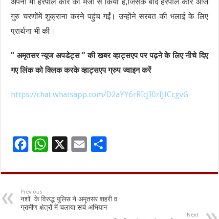
अपनी मां हरपाल कौर की मर्जी से किया है,जिसके बाद हरपाल कौर आज
गुरु चरणोंमें शुक्राना करने पहुंच गईं। उन्होंने सरबत की भलाई के लिए
प्रार्थना भी की।
” अमृतसर न्यूज अपडेट्स ” की खबर व्हाट्सएप पर पढ़ने के लिए नीचे दिए
गए लिंक को क्लिक करके व्हाट्सएप ग्रुप ज्वाइन करें
https://chat.whatsapp.com/D2aYY6rRIcJI0zIJlCcgvG
F
W
X
E
S
ac
h
m
h
e
at
ai
ar
b
sA
l
e
Previous
नशों के विरुद्ध पुलिस ने अमृतसर शहरी व
o
p
ग्रामीण क्षेत्रों में चलाया सर्च अभियान
Next