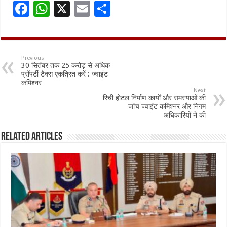
F
W
X
E
S
ac
h
m
h
e
at
ai
ar
b
sA
l
e
Previous
30 सितंबर तक 25 करोड़ से अधिक
o
p
प्रॉपर्टी टैक्स एकत्रित करें : ज्वाइंट
कमिश्नर
o
p
Next
रिची होटल निर्माण कार्यों और समस्याओं की
k
जांच ज्वाइंट कमिश्नर और निगम
अधिकारियों ने की
Related Articles