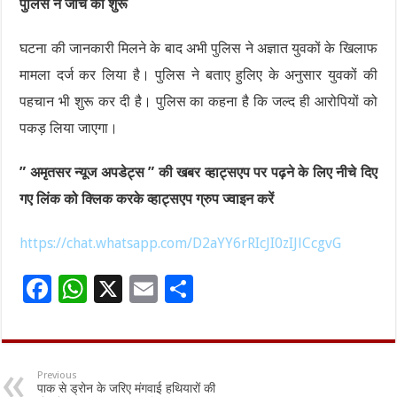
पुलिस ने जांच की शुरू
घटना की जानकारी मिलने के बाद अभी पुलिस ने अज्ञात युवकों के खिलाफ
मामला दर्ज कर लिया है। पुलिस ने बताए हुलिए के अनुसार युवकों की
पहचान भी शुरू कर दी है। पुलिस का कहना है कि जल्द ही आरोपियों को
पकड़ लिया जाएगा।
” अमृतसर न्यूज अपडेट्स ” की खबर व्हाट्सएप पर पढ़ने के लिए नीचे दिए
गए लिंक को क्लिक करके व्हाट्सएप ग्रुप ज्वाइन करें
https://chat.whatsapp.com/D2aYY6rRIcJI0zIJlCcgvG
F
W
X
E
S
ac
h
m
h
e
at
ai
ar
b
sA
l
e
Previous
पाक से ड्रोन के जरिए मंगवाई हथियारों की