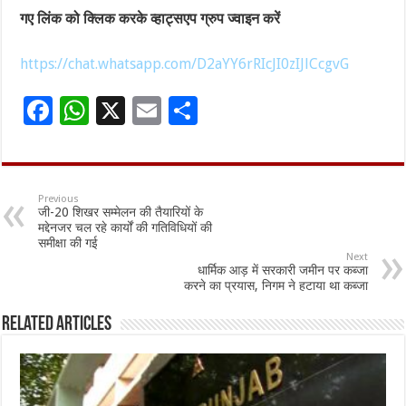
गए लिंक को क्लिक करके व्हाट्सएप ग्रुप ज्वाइन करें
https://chat.whatsapp.com/D2aYY6rRIcJI0zIJlCcgvG
F
W
X
E
S
ac
h
m
h
e
at
ai
ar
b
sA
l
e
Previous
जी-20 शिखर सम्मेलन की तैयारियों के
o
p
मद्देनजर चल रहे कार्यों की गतिविधियों की
समीक्षा की गई
o
p
Next
धार्मिक आड़ में सरकारी जमीन पर कब्जा
k
करने का प्रयास, निगम ने हटाया था कब्जा
Related Articles