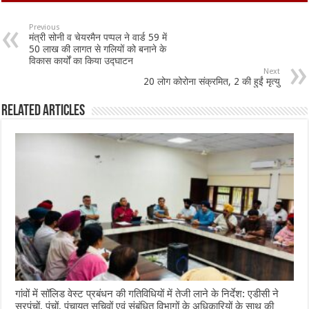
e
at
ai
ar
b
sA
l
e
Previous
मंत्री सोनी व चेयरमैन पप्पल ने वार्ड 59 में
o
p
50 लाख की लागत से गलियों को बनाने के
विकास कार्यों का किया उद्घाटन
o
p
Next
20 लोग कोरोना संक्रमित, 2 की हुईं मृत्यु
k
Related Articles
गांवों में सॉलिड वेस्ट प्रबंधन की गतिविधियों में तेजी लाने के निर्देश: एडीसी ने
सरपंचों, पंचों, पंचायत सचिवों एवं संबंधित विभागों के अधिकारियों के साथ की