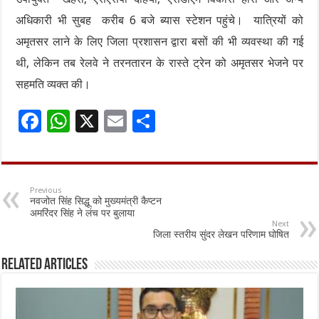
अधिकारी भी सुबह करीब 6 बजे ब्यास स्टेशन पहुंचे। यात्रियों को
अमृतसर लाने के लिए जिला प्रशासन द्वारा बसों की भी व्यवस्था की गई
थी, लेकिन तब रेलवे ने तरनतारन के रास्ते ट्रेन को अमृतसर भेजने पर
सहमति व्यक्त की।
F
W
X
E
S
ac
h
m
h
e
at
ai
ar
b
sA
l
e
Previous
नवजोत सिंह सिद्धू को मुख्यमंत्री कैप्टन
o
p
अमरिंदर सिंह ने लंच पर बुलाया
Next
o
p
जिला स्तरीय सुंदर लेखन परिणाम घोषित
k
Related Articles