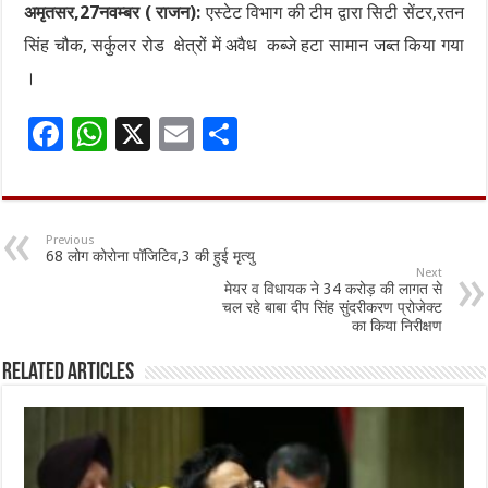
अमृतसर,27नवम्बर ( राजन):
एस्टेट विभाग की टीम द्वारा सिटी सेंटर,रतन
सिंह चौक, सर्कुलर रोड क्षेत्रों में अवैध कब्जे हटा सामान जब्त किया गया
।
F
W
X
E
S
ac
h
m
h
e
at
ai
ar
b
sA
l
e
Previous
68 लोग कोरोना पॉजिटिव,3 की हुई मृत्यु
o
p
Next
मेयर व विधायक ने 34 करोड़ की लागत से
o
p
चल रहे बाबा दीप सिंह सुंदरीकरण प्रोजेक्ट
का किया निरीक्षण
k
Related Articles