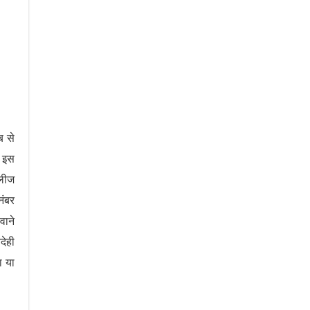
ब से
ि इस
 लीज
नंबर
वाने
देही
ा या