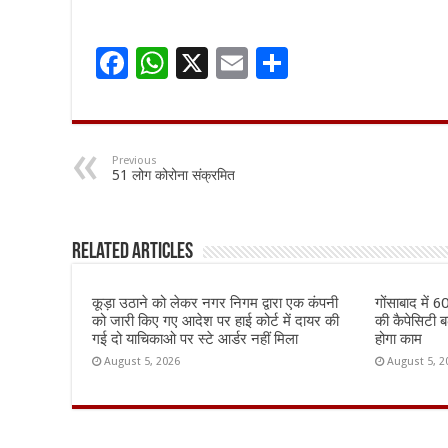
F
W
X
E
S
ac
h
m
h
e
at
ai
ar
b
sA
l
e
Previous
51 लोग कोरोना संक्रमित
o
p
o
p
k
Related Articles
कूड़ा उठाने को लेकर नगर निगम द्वारा एक कंपनी
गोंसाबाद में 
को जारी किए गए आदेश पर हाई कोर्ट में दायर की
की कैपेसिटी बढ़
गई दो याचिकाओ पर स्टे आर्डर नहीं मिला
होगा काम
August 5, 2026
August 5, 2