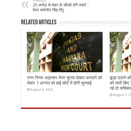
b
sA
l
e
Previous
25 करोड़ से शहर के चौराहे होंगे स्मार्ट :
o
p
मेयर कर्मजीत सिंह रिंटू
o
p
Related Articles
k
नगर निगम अमृतसर मेयर चुनाव दोबारा करवाने को
कूड़ा उठाने क
लेकर 7 अगस्त को हाई कोर्ट में होगी सुनवाई
को जारी किए 
गई दो याचिकाओ
August 6, 2026
August 5, 2