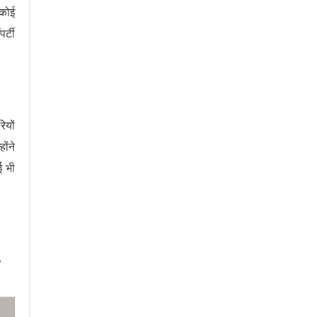
 कोई
र्टी
ियों
ोंने
ई भी