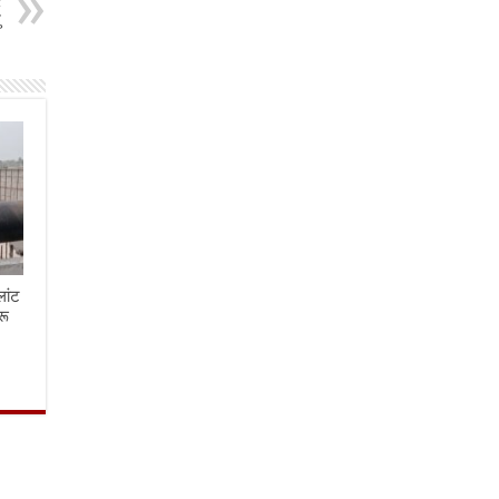
t
ु
लांट
रू