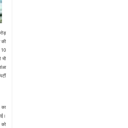
रोड़
े की
े 10
ी भी
यांआ
र्टी
ो का
ताई।
ो को