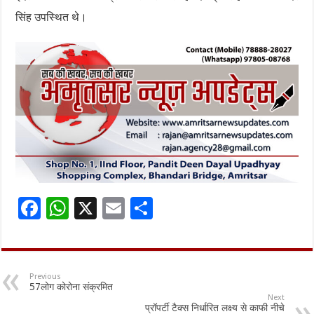
सिंह उपस्थित थे।
F
W
X
E
S
ac
h
m
h
e
at
ai
ar
b
sA
l
e
Previous
57लोग कोरोना संक्रमित
o
p
Next
प्रॉपर्टी टैक्स निर्धारित लक्ष्य से काफी नीचे