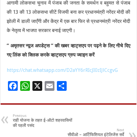
आगामी लोकसभा चुनाव में पंजाब की जनता के समर्थन व बहुमत से पंजाब
की 13 की 13 लोकसभा सीटें विजयी बना कर प्रधानमंत्री नरेंदर मोदी की
झोली में डाली जाएँगी और केंद्र में एक बार फिर से प्रधानमंत्री नरेंदर मोदी
के नेतृत्व में भाजपा सरकार बनाई जाएगी।
” अमृतसर न्यूज अपडेट्स ” की खबर व्हाट्सएप पर पढ़ने के लिए नीचे दिए
गए लिंक को क्लिक करके व्हाट्सएप ग्रुप ज्वाइन करें
https://chat.whatsapp.com/D2aYY6rRIcJI0zIJlCcgvG
F
W
X
E
S
ac
h
m
h
e
at
ai
ar
b
sA
l
e
Previous
राही योजना के तहत ई-ऑटो शहरवासियों
o
p
की पहली पसंद
Next
o
p
सीवीओ – आर्टिफिशियल इंटेलिजेंस सर्वे